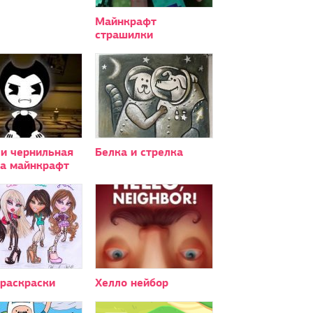
Майнкрафт
страшилки
 и чернильная
Белка и стрелка
а майнкрафт
 раскраски
Хелло нейбор