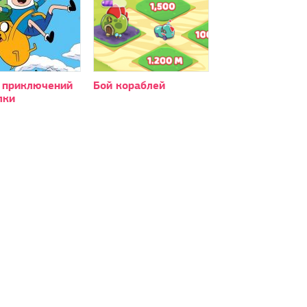
 приключений
Бой кораблей
лки