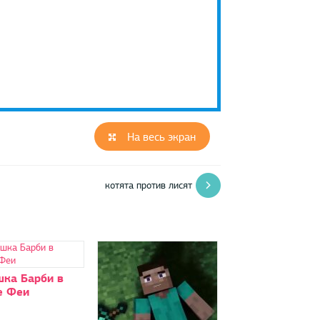
На весь экран
котята против лисят
ка Барби в
е Феи