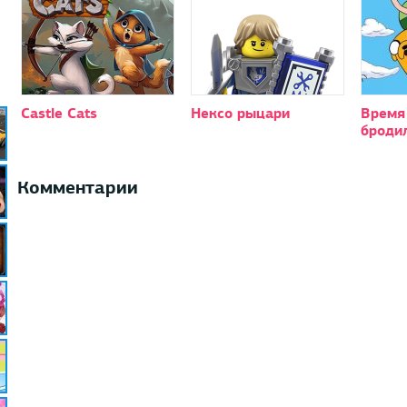
Castle Cats
Нексо рыцари
Время
броди
Комментарии