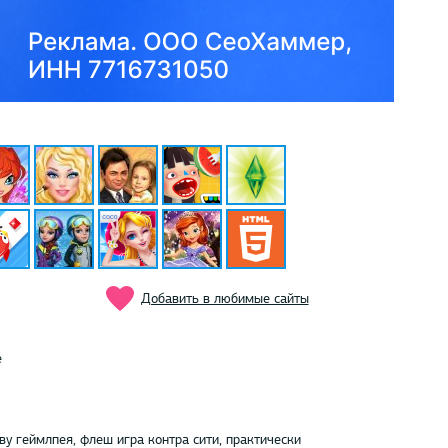
Добавить в любимые сайты
е
ву геймлпея, флеш игра контра сити, практически