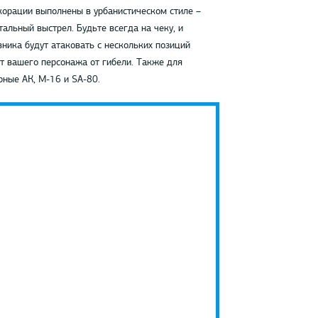
корации выполнены в урбанистическом стиле –
альный выстрел. Будьте всегда на чеку, и
вника будут атаковать с нескольких позиций
т вашего персонажа от гибели. Также для
рные АК, M-16 и SA-80.