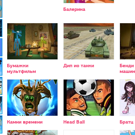
Балерина
Бумажки
Дип ио танки
Бенди
мультфильм
машин
Камни времени
Head Ball
Братц