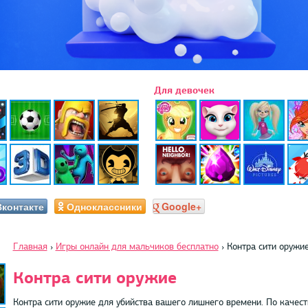
Для девочек
Вконтакте
Одноклассники
Google+
Главная
›
Игры онлайн для мальчиков бесплатно
›
Контра сити оружи
Контра сити оружие
Контра сити оружие для убийства вашего лишнего времени. По качест