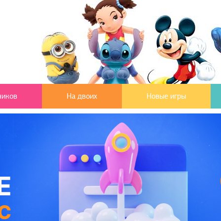
чиков
На двоих
Новые игры