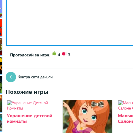
4
3
Проголосуй за игру:
Контра сити деньги
Похожие игры
Украшение детской
Малыш
комнаты
Салон