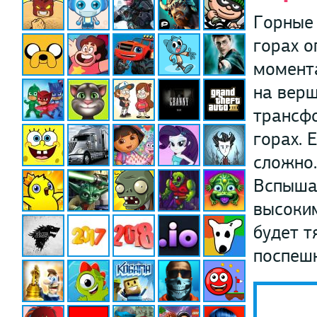
Горные 
горах о
момента
на верш
трансф
горах.
сложно.
Вспыша 
высоки
будет т
поспешн