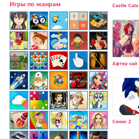
Игры по жанрам
Castle Cats
Афтер хай
Соник 2