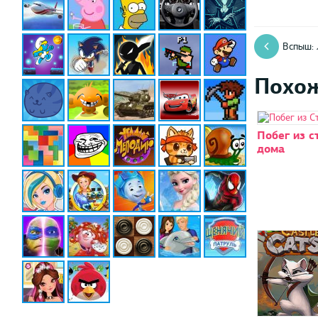
Вспыш: 
Похо
Побег из с
дома