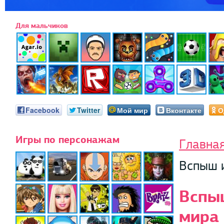
Для мальчиков
Facebook
Twitter
Мой мир
Вконтакте
О
Игры по персонажам
Главна
Вспыш и
Вспы
мира