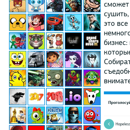
сможет 
сушить,
это все
немного
бизнес:
которые
Собират
съедобн
внимате
Проголосуй
Hopeles