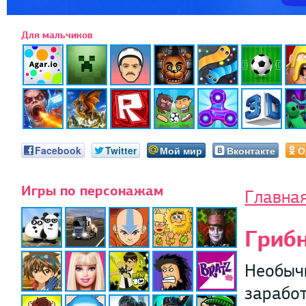
Для мальчиков
Facebook
Twitter
Мой мир
Вконтакте
О
Игры по персонажам
Главна
Гриб
Необычн
заработ