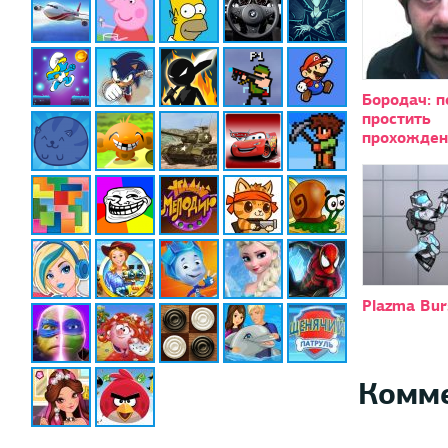
Бородач: п
простить
прохожден
Plazma Bur
Комм