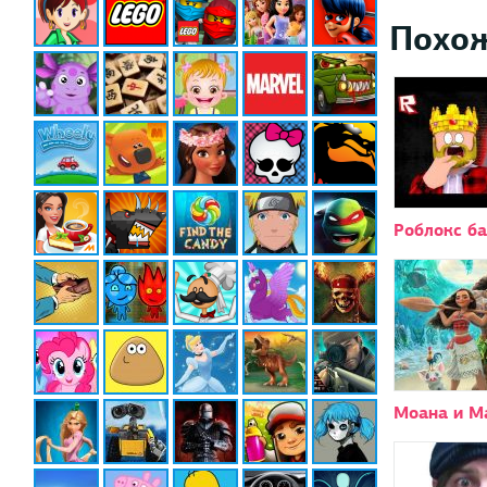
Похо
Роблокс б
Моана и М