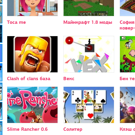
Toca me
Майнкрафт 1.8 моды
София
ковер
Clash of clans база
Векс
Бен те
Slime Rancher 0.6
Солитер
Клэш 