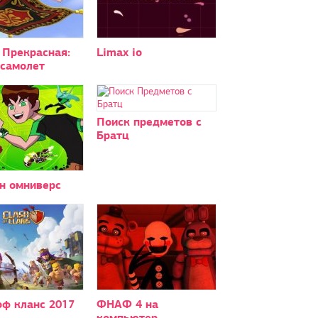
 Прекрасная:
Limax io
-самолет
Поиск предметов с
Братц
н омниверс
оф кланс 2017
ФНАФ 4 на
компьютер