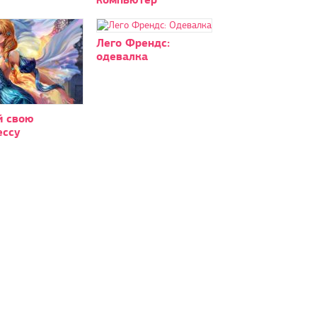
Лего Френдс:
одевалка
й свою
ессу