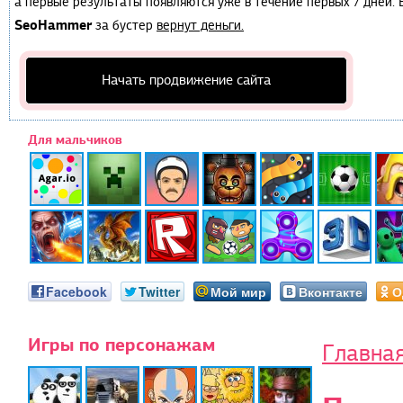
а первые результаты появляются уже в течение первых 7 дней. Е
SeoHammer
за бустер
вернут деньги.
Начать продвижение сайта
Для мальчиков
Facebook
Twitter
Мой мир
Вконтакте
О
Игры по персонажам
Главна