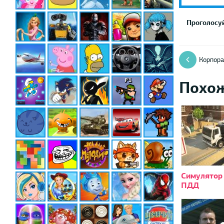
Проголосуй
Корпора
Похо
Симулятор
ПДД