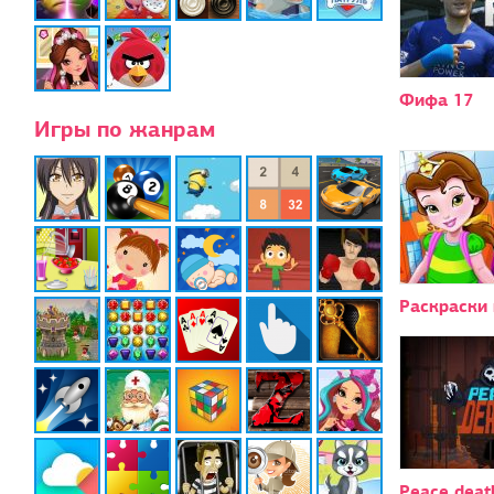
Фифа 17
Игры по жанрам
Раскраски
Peace deat