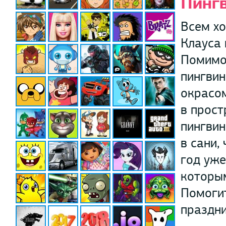
Пинг
Всем хо
Клауса 
Помимо 
пингвин
окрасом
в прост
пингвин
в сани,
год уже
которым
Помогит
праздни