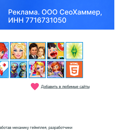
Добавить в любимые сайты
аботав механику геймплея, разработчики