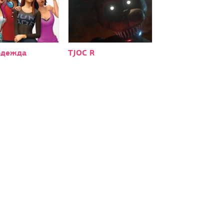
одежда
TJOC R