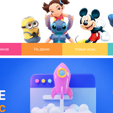
чиков
На двоих
Новые игры