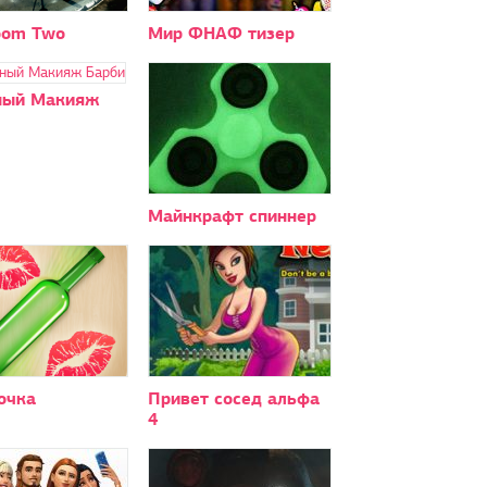
oom Two
Мир ФНАФ тизер
ый Макияж
Майнкрафт спиннер
очка
Привет сосед альфа
4