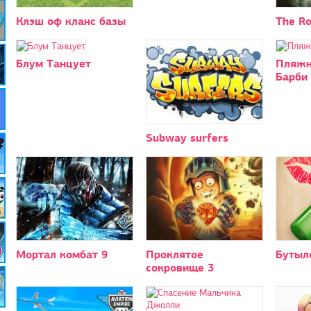
Клэш оф кланс базы
The R
Блум Танцует
Пляжн
Барби
Subway surfers
Мортал комбат 9
Проклятое
Бутыл
сокровище 3