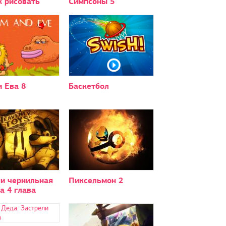
к рисовать
Симпсоны 5
 Ева 8
Баскетбол
 и чернильная
Пиксельмон 2
а 4 глава