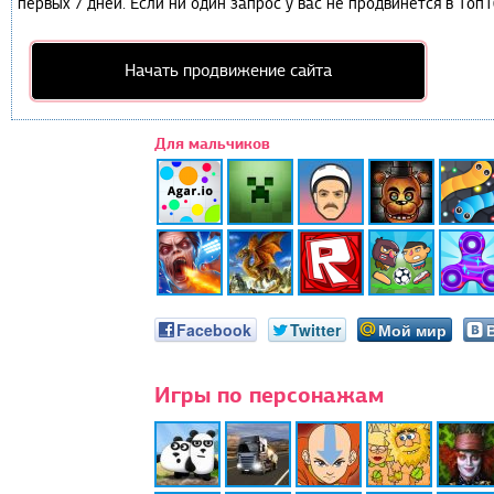
первых 7 дней. Если ни один запрос у вас не продвинется в Топ1
Начать продвижение сайта
Для мальчиков
Facebook
Twitter
Мой мир
Игры по персонажам