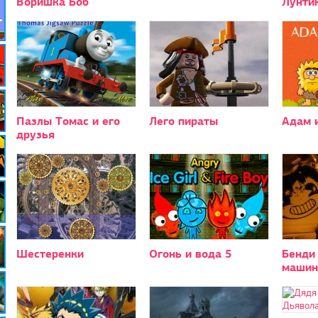
Воришка Боб
Лунти
Пазлы Томас и его
Лего пираты
Адам и
друзья
Шестеренки
Огонь и вода 5
Бенди
машин