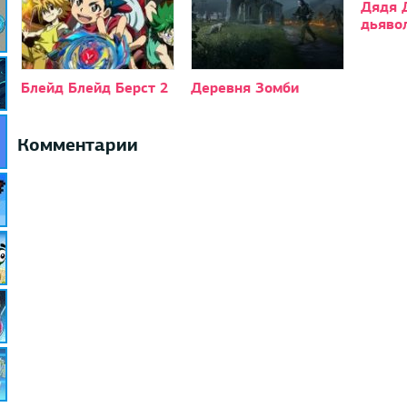
Дядя Д
дьяво
Блейд Блейд Берст 2
Деревня Зомби
Комментарии