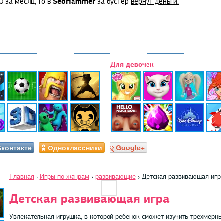
SeoHammer
0 за месяц, то в
за бустер
вернут деньги.
Для девочек
Вконтакте
Одноклассники
Google+
Главная
›
Игры по жанрам
›
развивающие
›
Детская развивающая игр
Детская развивающая игра
Увлекательная игрушка, в которой ребенок сможет изучить трехмерны