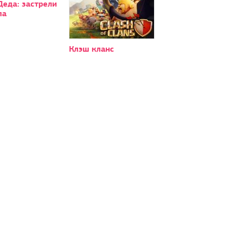
еда: застрели
ла
Клэш кланс