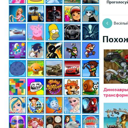
Проголосуй
Весёлый
Похо
Динозавры
трансформ