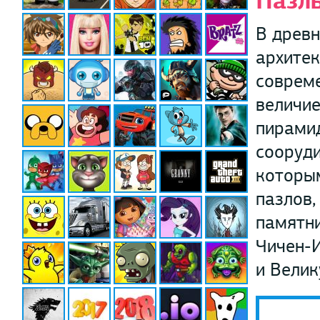
Пазл
В древн
архите
совреме
величие
пирамид
сооруди
которым
пазлов,
памятни
Чичен-И
и Велик