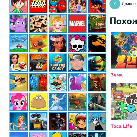
Дракон
Похо
Зума
Toca Life