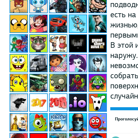
подвод
есть на
жизнью,
первыми
В этой 
наружу.
невозмо
собрать
поверхн
случайн
Проголосуй