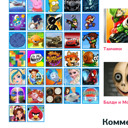
Танчики
Балди и М
Комм