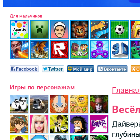
Для мальчиков
Facebook
Twitter
Мой мир
Вконтакте
О
Игры по персонажам
Главна
Весё
Дайвер
глубины