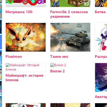
Матрешка 100
Farmville 2 сельское
Битва 
уединение
Pixelmon
Танки икс
Раскр
Вилли 2
Майнкрафт: история
блоков
Авата