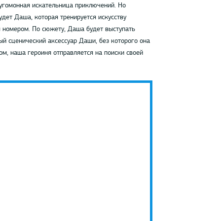
угомонная искательница приключений. Но
удет Даша, которая тренируется искусству
м номером. По сюжету, Даша будет выступать
ый сценический аксессуар Даши, без которого она
ом, наша героиня отправляется на поиски своей