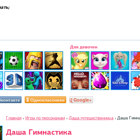
ать;
Для девочек
Вконтакте
Одноклассники
Google+
Главная
›
Игры по персонажам
›
Даша путешественница
›
Даша Гимна
Даша Гимнастика