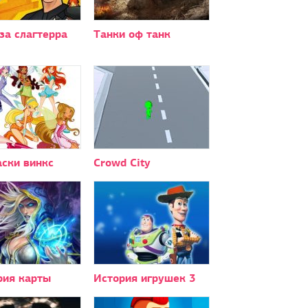
за слагтерра
Танки оф танк
аски винкс
Crowd Сity
рия карты
История игрушек 3