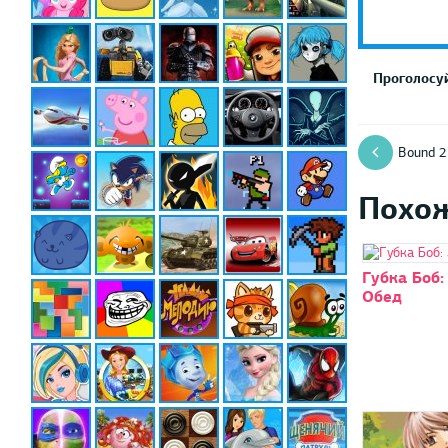
Проголосуй
Bound 2
Похо
Губка Боб:
Обед