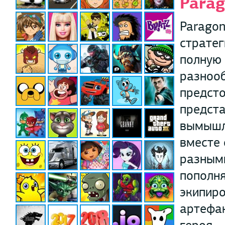
Para
Paragon
стратег
полную 
разноо
предсто
предста
вымышл
вместе 
разными
пополня
экипиро
артефак