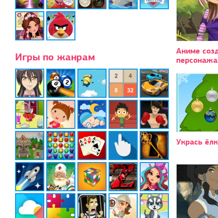
Аниме созд
Игры по жанрам
персонажа
Укрась ёл