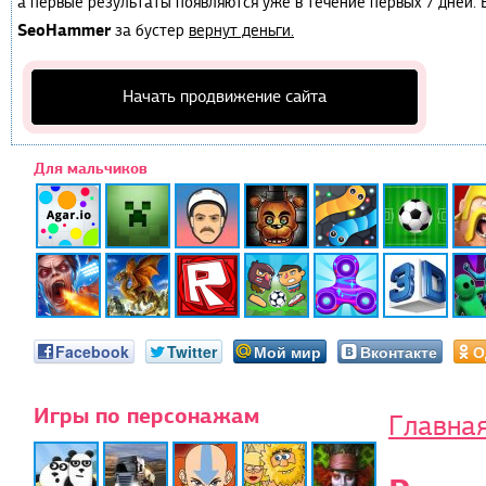
а первые результаты появляются уже в течение первых 7 дней. Е
SeoHammer
за бустер
вернут деньги.
Начать продвижение сайта
Для мальчиков
Facebook
Twitter
Мой мир
Вконтакте
О
Игры по персонажам
Главна