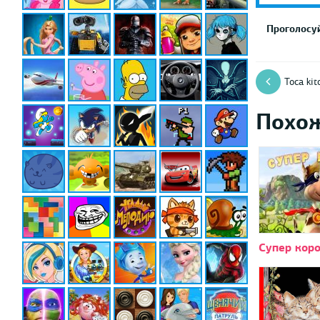
Проголосуй
Toca ki
Похо
Супер кор