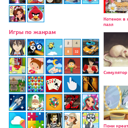
Котенок в 
пазл
Игры по жанрам
Симулятор
Пони креат