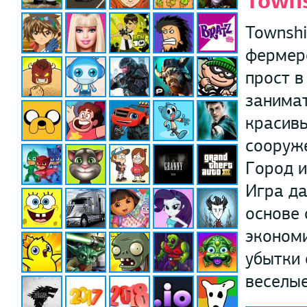
Town
Townshi
фермерс
прост в
занимат
красивы
сооруже
Город и
Игра д
основе 
экономи
убытки 
веселые