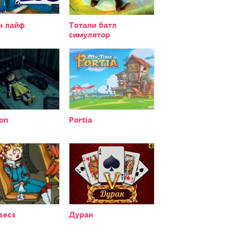
н лайф
Тотали батл
симулятор
on
Portia
secs
Дурак