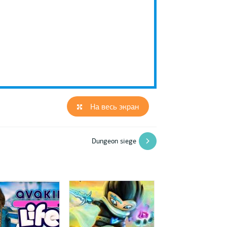
На весь экран
Dungeon siege