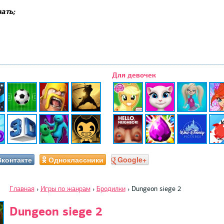
ать;
Для девочек
Вконтакте
Одноклассники
Google+
Главная
›
Игры по жанрам
›
Бродилки
›
Dungeon siege 2
Dungeon siege 2