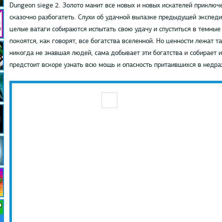
Dungeon siege 2. Золото манит все новых и новых искателей приключ
сказочно разбогатеть. Слухи об удачной вылазке предыдущей экспеди
целые ватаги собираются испытать свою удачу и спуститься в темные 
покоятся, как говорят, все богатства вселенной. Но ценности лежат т
никогда не знавшая людей, сама добывает эти богатства и собирает 
предстоит вскоре узнать всю мощь и опасность притаившихся в недра