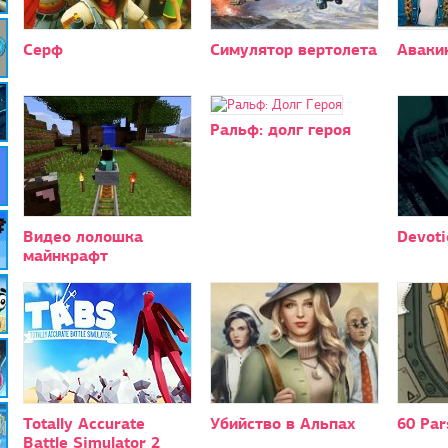
Серф
Симулятор вертолета
Аваки
Ральф: долг героя
Видео лолошка
Devoti
майнкрафт
Totally Accurate
Убийство в Альпах
60 Par
Battle Simulator 2