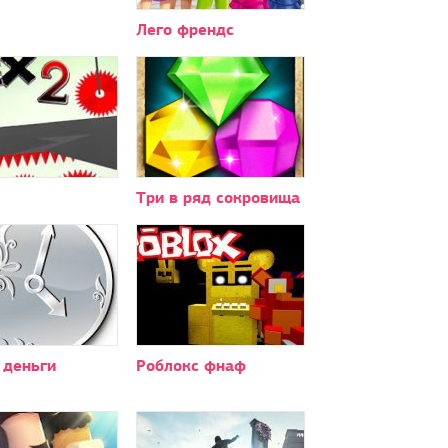
Лего френдс
Три в ряд сокровища
 деньги
Роблокс фнаф