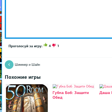
4
1
Проголосуй за игру:
Шиммер и Шайн
Похожие игры
Губка Боб: Защити
Даша 
Обед