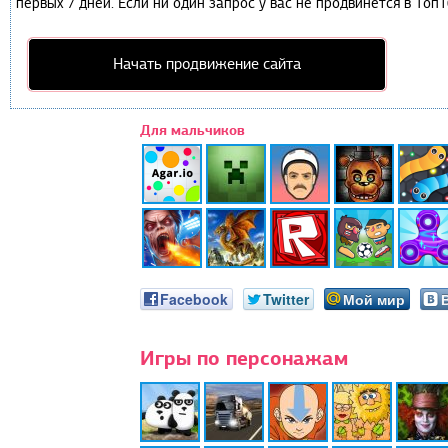
первых 7 дней. Если ни один запрос у вас не продвинется в Топ1
Начать продвижение сайта
Для мальчиков
Facebook
Twitter
Мой мир
Игры по персонажам