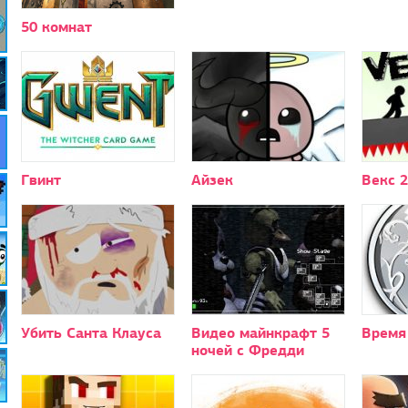
50 комнат
Гвинт
Айзек
Векс 2
Убить Санта Клауса
Видео майнкрафт 5
Время
ночей с Фредди