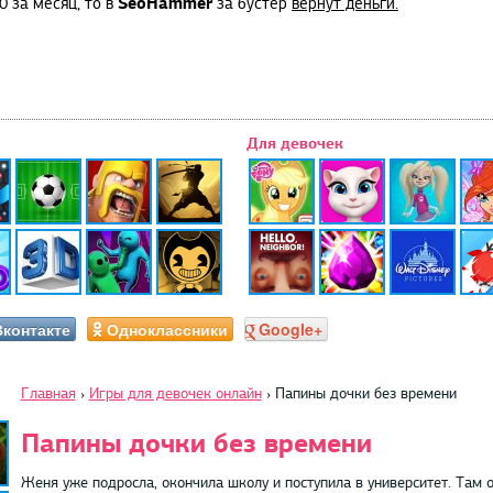
SeoHammer
0 за месяц, то в
за бустер
вернут деньги.
Для девочек
Вконтакте
Одноклассники
Google+
Главная
›
Игры для девочек онлайн
›
Папины дочки без времени
Папины дочки без времени
Женя уже подросла, окончила школу и поступила в университет. Там 