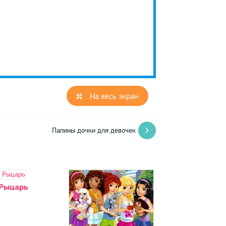
На весь экран
Папины дочки для девочек
Рыцарь