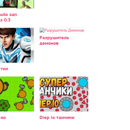
auto san
s 0.3
Разрушитель
демонов
стил
 ио
Diep io танчики