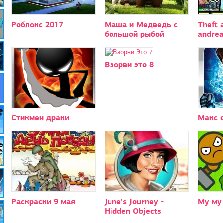
Роблокс 2017
Маша и Медведь с
Theft 
большой рыбой
andrea
Взорви это 8
Стикмен драки
Макс 
Раскраски 9 мая
June's Journey -
Му му
Hidden Objects