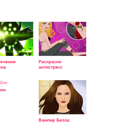
ючения
Раскраски
ена
антистресс
дом
Вампир Белла