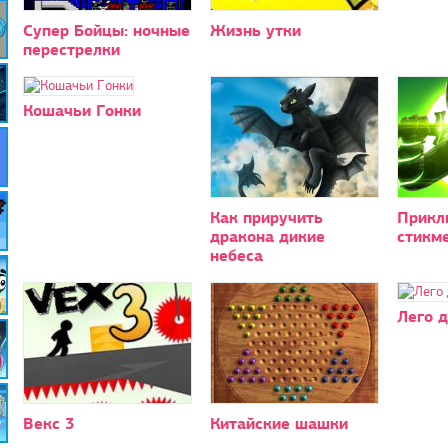
Супер Бойцы: ночные
Жизнь утки
перестрелки
Кошачьи Гонки
Как приручить
Прикл
дракона дикие
стикм
небеса
Лего 
Векс 3
Китайские шашки