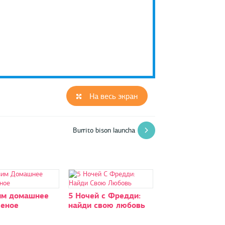
На весь экран
Burrito bison launcha
им домашнее
5 Ночей с Фредди:
еное
найди свою любовь