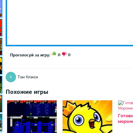
0
0
Проголосуй за игру:
Том Клэнси
Похожие игры
Готов
морож