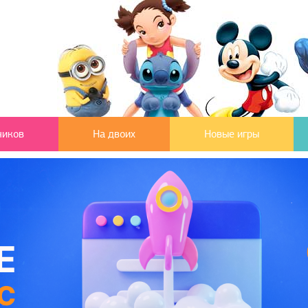
чиков
На двоих
Новые игры