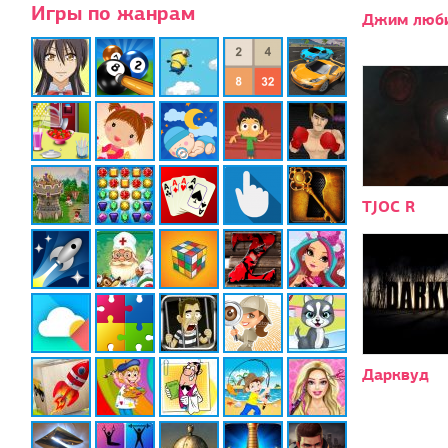
Игры по жанрам
Джим люби
TJOC R
Дарквуд