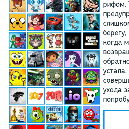
рифом. 
предупр
слишком
берегу,
когда м
возвращ
обратно
устала.
соверши
ухода з
попробу