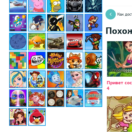
Как дос
Похо
Привет со
4