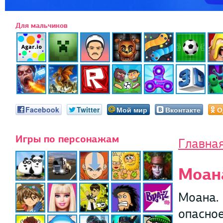
Для мальчиков
Facebook
Twitter
Мой мир
Вконтакте
О
Игры по персонажам
Главна
Моан
Моана. 
опасное