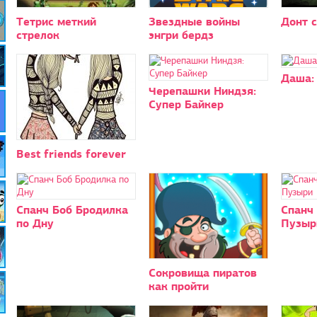
Тетрис меткий
Звездные войны
Донт 
стрелок
энгри бердз
Даша:
Черепашки Ниндзя:
Супер Байкер
Best friends forever
Спанч Боб Бродилка
Спанч 
по Дну
Пузыр
Сокровища пиратов
как пройти