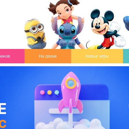
чиков
На двоих
Новые игры