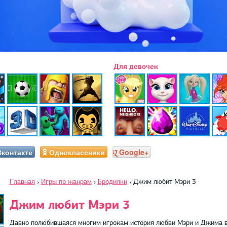
Для девочек
Вконтакте
Одноклассники
Google+
Главная
›
Игры по жанрам
›
Бродилки
›
Джим любит Мэри 3
Джим любит Мэри 3
Давно полюбившаяся многим игрокам история любви Мэри и Джима в 