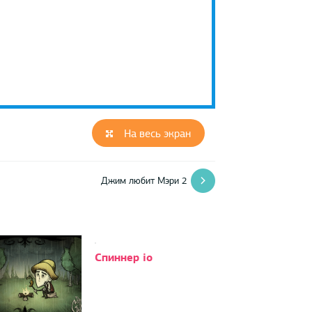
На весь экран
Джим любит Мэри 2
Спиннер io