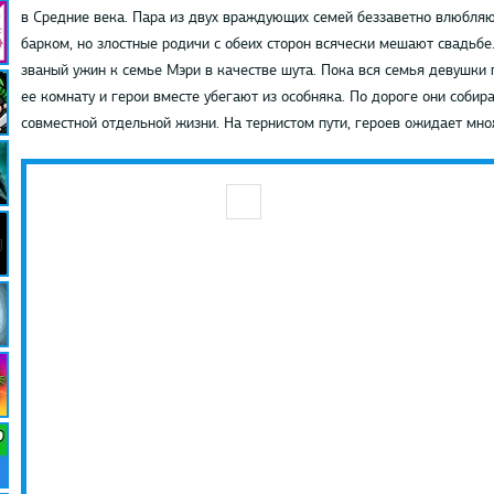
в Средние века. Пара из двух враждующих семей беззаветно влюбляю
барком, но злостные родичи с обеих сторон всячески мешают свадьбе
званый ужин к семье Мэри в качестве шута. Пока вся семья девушки г
ее комнату и герои вместе убегают из особняка. По дороге они собир
совместной отдельной жизни. На тернистом пути, героев ожидает мно