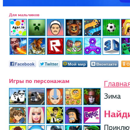
Для мальчиков
Facebook
Twitter
Мой мир
Вконтакте
О
Игры по персонажам
Главна
Зима
Найд
Приклю