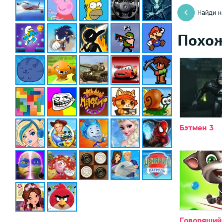
Найди к
Похо
Бэтмен 3
Говорящий