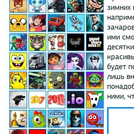
зимних 
наприм
зачаров
ими смо
десятки
красивы
будет 
лишь вн
понадоб
ними, ч