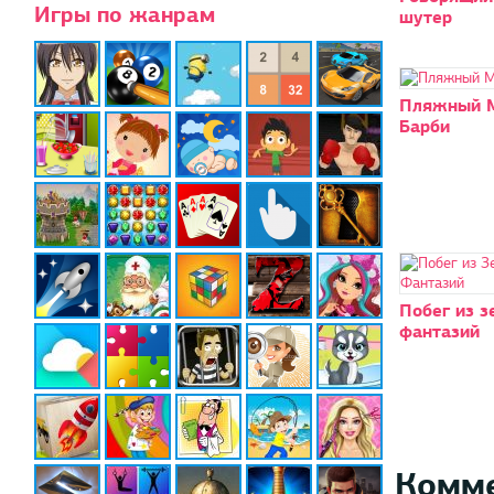
Игры по жанрам
шутер
Пляжный 
Барби
Побег из з
фантазий
Комм