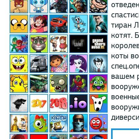
отведен
спастис
тиран Л
котят. 
королев
коты во
спец.оп
вашем 
вооруж
военные
вооружи
диверси