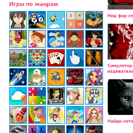
Игры по жанрам
Нид фор с
Симулятор
издеватель
Найди кот