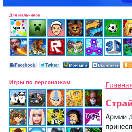
Для мальчиков
Facebook
Twitter
Мой мир
Вконтакте
О
Игры по персонажам
Главна
Страй
Армии л
принесл