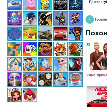
Проголосуй
Гравити
Похо
Симс прич