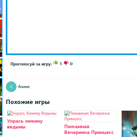
1
0
Проголосуй за игру:
Аниме
Похожие игры
Укрась хижину
Пижамная
ведьмы
Вечеринка Принцесс