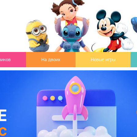
чиков
На двоих
Новые игры