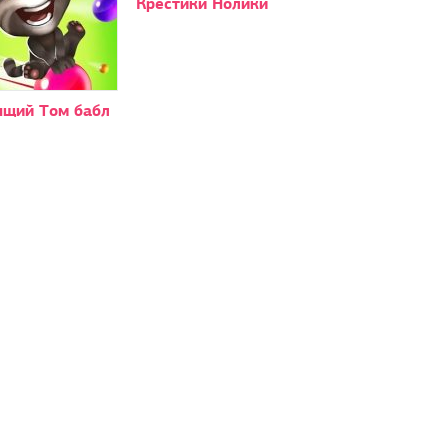
Крестики Нолики
ящий Том бабл