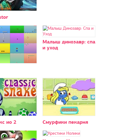
stor
Малыш динозавр: спа
и уход
с ио 2
Смурфики пекарня