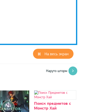
На весь экран
Наруто шторм
Поиск предметов с
Монстр Хай