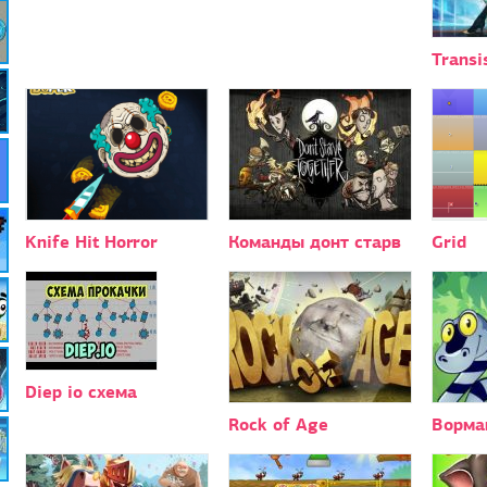
Transi
Knife Hit Horror
Команды донт старв
Grid
Diep io схема
Rock of Age
Вормак