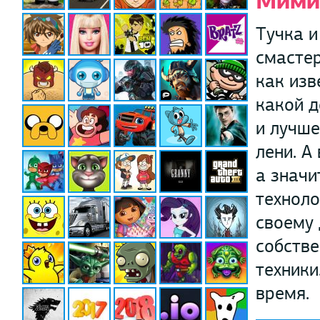
Мими
Тучка и
смастер
как изв
какой д
и лучше
лени. А
а значи
техноло
своему 
собств
техники
время.