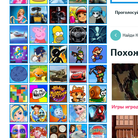
Проголосуй
Найди К
Похо
Игры игро