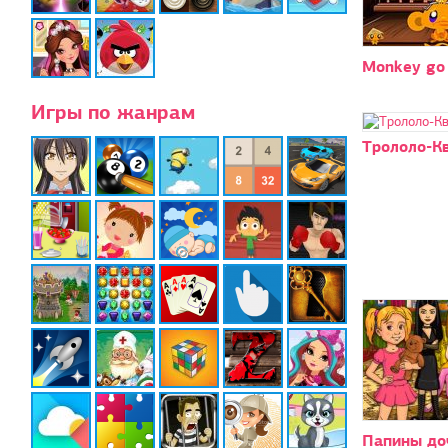
Monkey go
Игры по жанрам
Трололо-Кв
Папины до