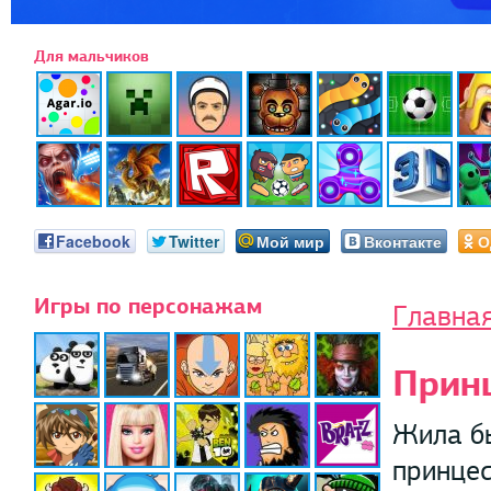
Для мальчиков
Facebook
Twitter
Мой мир
Вконтакте
О
Игры по персонажам
Главна
Прин
Жила бы
принцес