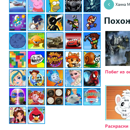
Ханна М
Похо
Побег из о
Раскраски 