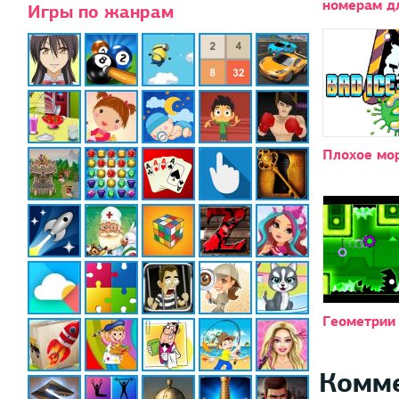
номерам д
Игры по жанрам
Плохое мо
Геометрии
Комм