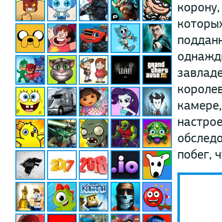
корону,
которых
подданн
однажды
завладе
королев
камере,
настро
обследо
побег, 