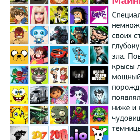
Майн
Специал
немножк
своих с
глубоку
зла. По
крысы л
мощный 
порожде
появлял
ниже и 
чудовищ
темницы