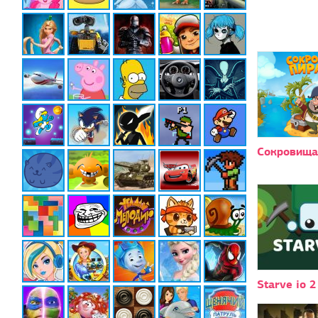
Сокровища
Starve io 2