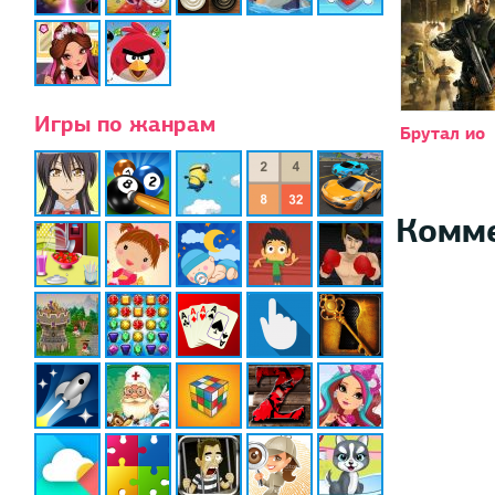
Игры по жанрам
Брутал ио
Комм