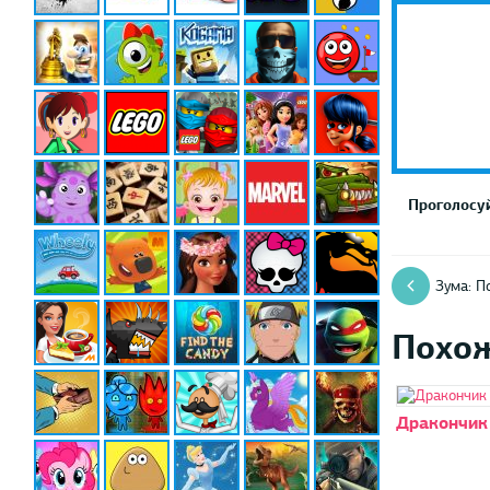
Проголосуй
Зума: П
Похо
Дракончик