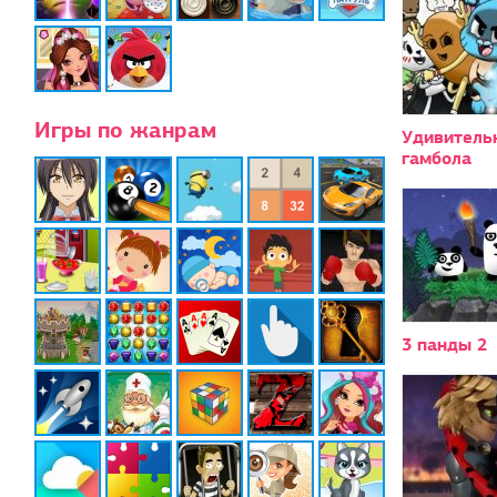
Игры по жанрам
Удивитель
гамбола
3 панды 2