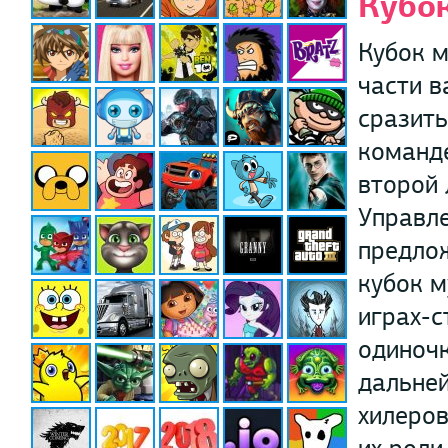
Кубок
Кубок м
части в
сразить
команде
второй 
Управле
предлож
кубок м
играх-с
одиночк
дальней
хилеров