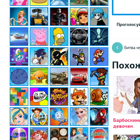
Проголосуй
Битва м
Похо
Барбоскин
девочек