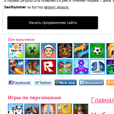
а первые результаты появляются уже в течение первых 7 дней. Е
SeoHammer
за бустер
вернут деньги.
Начать продвижение сайта
Для мальчиков
Facebook
Twitter
Мой мир
Вконтакте
О
Игры по персонажам
Главна