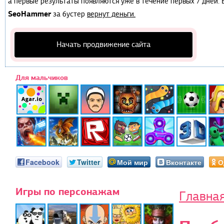
а первые результаты появляются уже в течение первых 7 дней. Е
SeoHammer
за бустер
вернут деньги.
Начать продвижение сайта
Для мальчиков
Facebook
Twitter
Мой мир
Вконтакте
О
Игры по персонажам
Главна