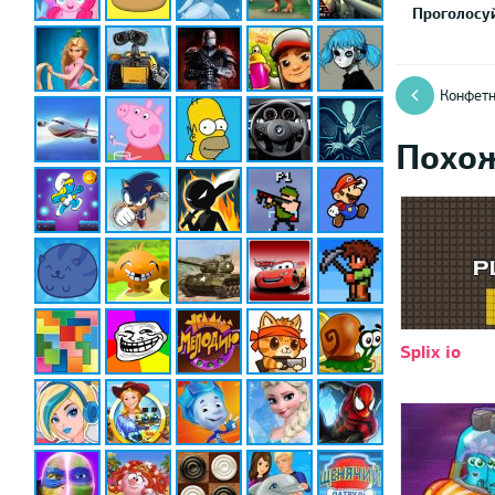
Проголосуй
Конфетн
Похо
Splix io