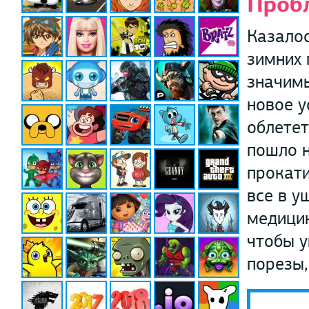
Проб
Казалос
зимних 
значимы
новое у
облетет
пошло н
прокати
все в у
медици
чтобы у
порезы,