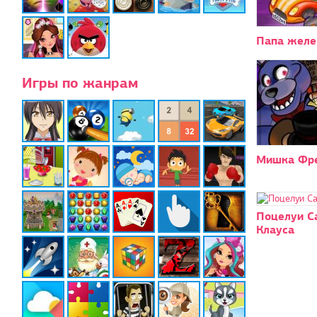
Папа желе
Игры по жанрам
Мишка Фр
Поцелуи С
Клауса