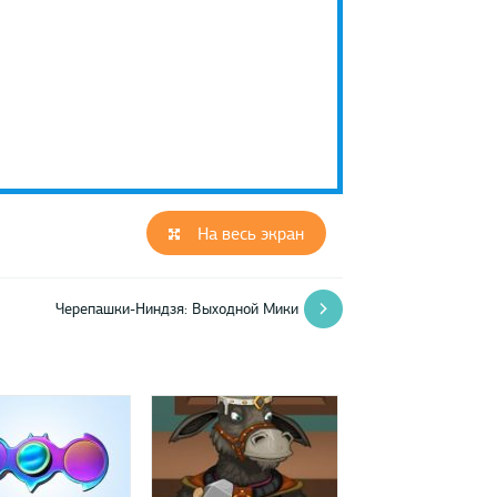
На весь экран
Черепашки-Ниндзя: Выходной Мики