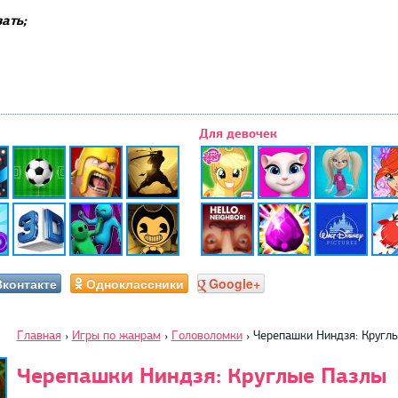
ать;
Для девочек
Вконтакте
Одноклассники
Google+
Главная
›
Игры по жанрам
›
Головоломки
›
Черепашки Ниндзя: Кругл
Черепашки Ниндзя: Круглые Пазлы