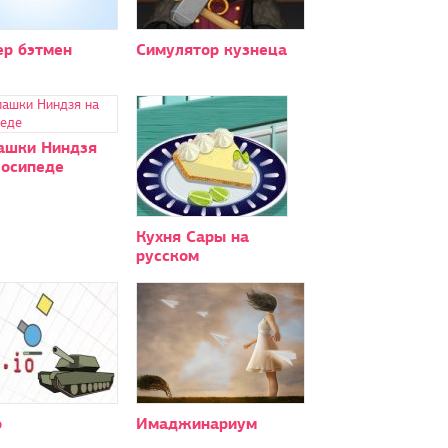
ер бэтмен
Симулятор кузнеца
ашки Ниндзя
лосипеде
Кухня Сары на
русском
о
Имаджинариум