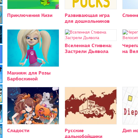
Приключения Кизи
Развивающая игра
Спинн
для дошкольников
Вселенная Стивена:
Череп
Застрели Дьявола
на Ве
Макияж для Розы
Барбоскиной
Сладости
Русские
Дип и
дальнобойщики