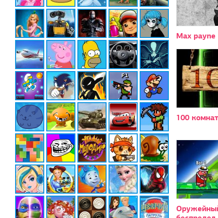
Max payne
100 комна
Оружейны
беспредел