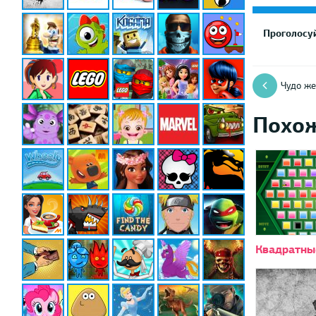
Проголосуй
Чудо ж
Похо
Квадратны