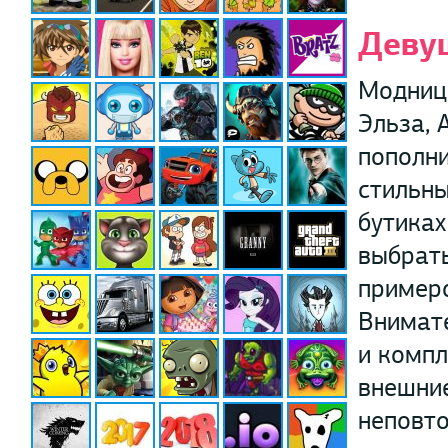
Девуш
Модниц
Эльза, 
пополн
стильны
бутиках
выбрать
пример
Внимате
и компл
внешние
неповто