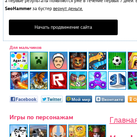
а первые результаты появляются уже в течение первых 7 дней. Е
SeoHammer
за бустер
вернут деньги.
Начать продвижение сайта
Для мальчиков
Facebook
Twitter
Мой мир
Вконтакте
О
Игры по персонажам
Главна