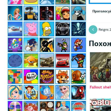
Проголосуй
Reigns 
Похо
Fallout shel