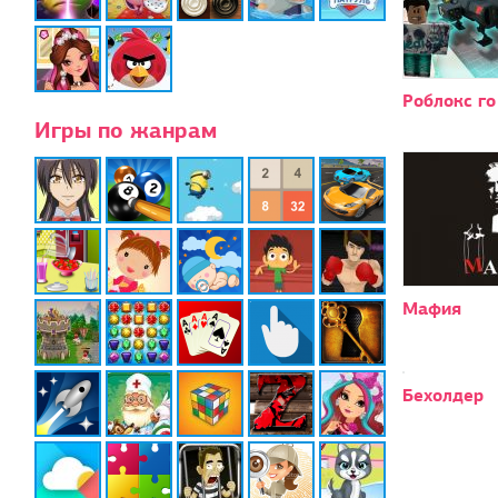
Роблокс го
Игры по жанрам
Мафия
Бехолдер