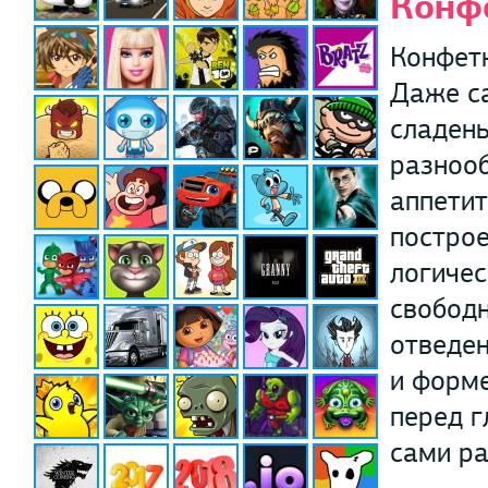
Конф
Конфетк
Даже с
сладень
разнооб
аппетит
построе
логичес
свобод
отведен
и форме
перед г
сами ра