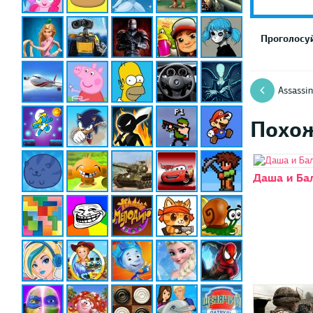
Проголосуй
Assassi
Похо
Даша и Ба