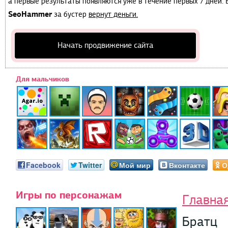
а первые результаты появляются уже в течение первых 7 дней. Е
SeoHammer
за бустер
вернут деньги.
Начать продвижение сайта
Для мальчиков
Facebook
Twitter
Мой мир
Вконтакте
О
Игры по персонажам
Главна
Братц