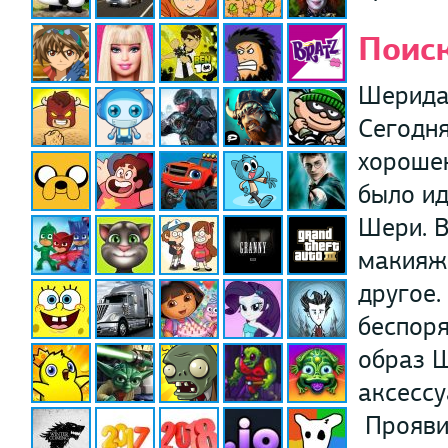
Поиск
Шеридан
Сегодня
хорошен
было ид
Шери. 
макияжн
другое.
беспоря
образ Ш
аксессу
Проявит