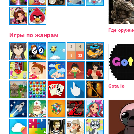
Где оружи
Игры по жанрам
Gota io