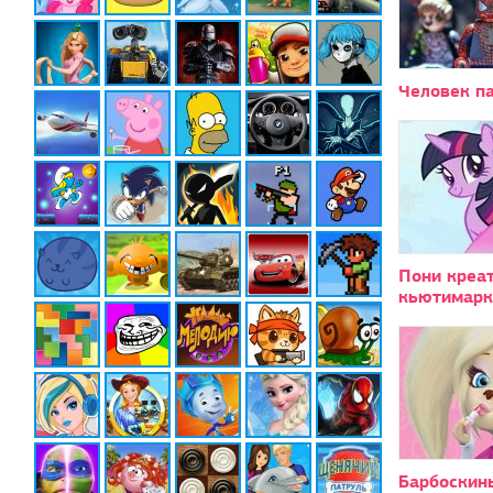
Человек па
Пони креат
кьютимарк
Барбоскин