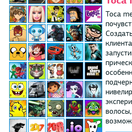
Toca
Toca me
почувст
Создать
клиента
запусти
прическ
особенн
подчерк
нивелир
экспери
волосы,
возможн