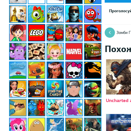
Проголосуй
Зомби Г
Похо
Uncharted