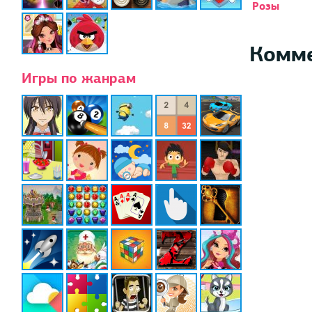
Розы
Комм
Игры по жанрам