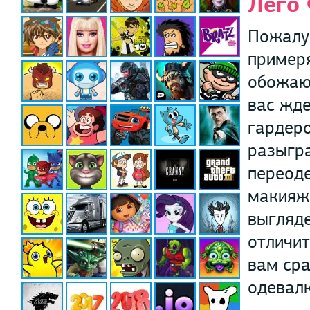
Лего 
Пожалуй
примеря
обожаю
вас жде
гардер
разыгр
переоде
макияж.
выгляде
отличит
вам сра
одевалк