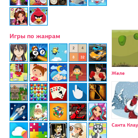
Игры по жанрам
Желе
Санта Кла