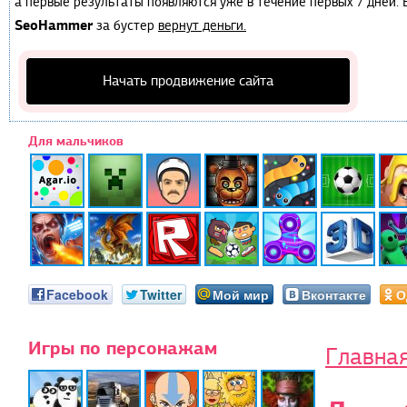
а первые результаты появляются уже в течение первых 7 дней. Е
SeoHammer
за бустер
вернут деньги.
Начать продвижение сайта
Для мальчиков
Facebook
Twitter
Мой мир
Вконтакте
О
Игры по персонажам
Главна