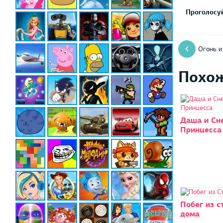
Проголосуй
Огонь и
Похо
Даша и Сн
Принцесса
Побег из с
дома