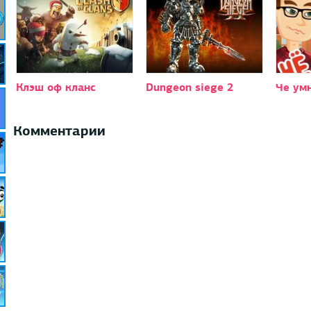
Клэш оф кланс
Dungeon siege 2
Че ум
Комментарии