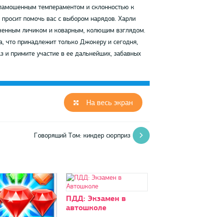
баламошенным темпераментом и склонностью к
 просит помочь вас с выбором нарядов. Харли
оченным личиком и коварным, колющим взглядом.
а, что принадлежит только Джокеру и сегодня,
з и примите участие в ее дальнейших, забавных
На весь экран
Говорящий Том: киндер сюрприз
ПДД: Экзамен в
автошколе