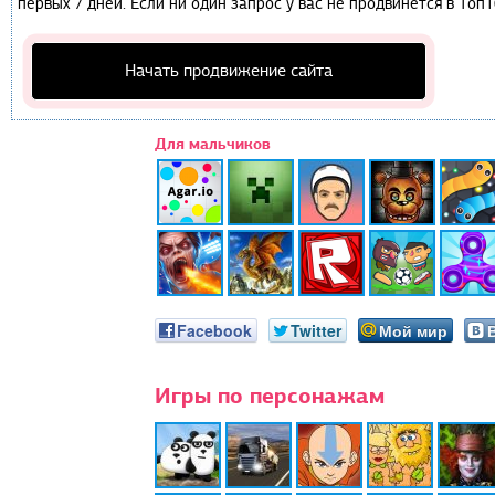
первых 7 дней. Если ни один запрос у вас не продвинется в Топ1
Начать продвижение сайта
Для мальчиков
Facebook
Twitter
Мой мир
Игры по персонажам