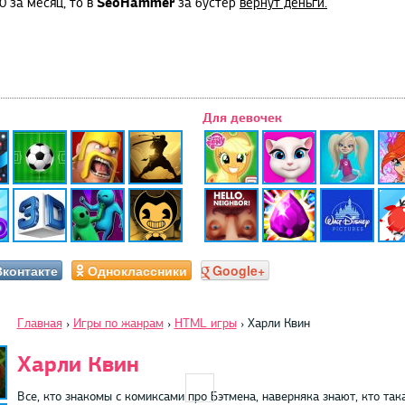
SeoHammer
0 за месяц, то в
за бустер
вернут деньги.
Для девочек
Вконтакте
Одноклассники
Google+
Главная
›
Игры по жанрам
›
HTML игры
›
Харли Квин
Харли Квин
Все, кто знакомы с комиксами про Бэтмена, наверняка знают, кто так