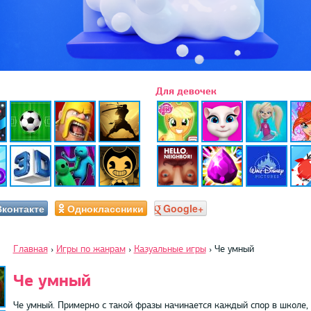
Для девочек
Вконтакте
Одноклассники
Google+
Главная
›
Игры по жанрам
›
Казуальные игры
›
Че умный
Че умный
Че умный. Примерно с такой фразы начинается каждый спор в школе, 