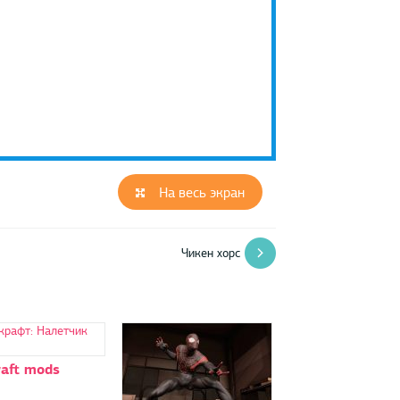
На весь экран
Чикен хорс
aft mods