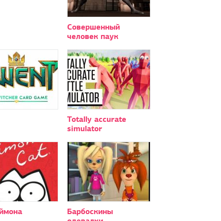
Совершенный
человек паук
Totally accurate
simulator
аймона
Барбоскины
одевалки