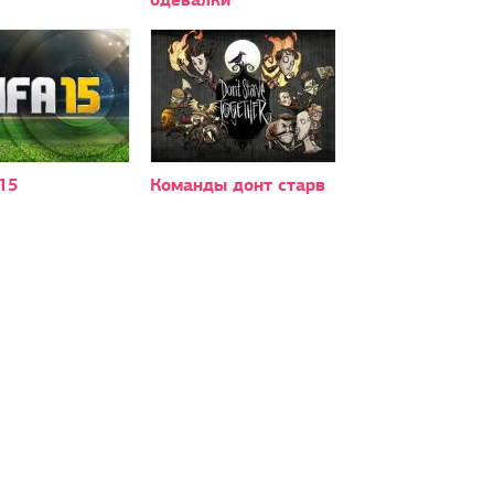
15
Команды донт старв