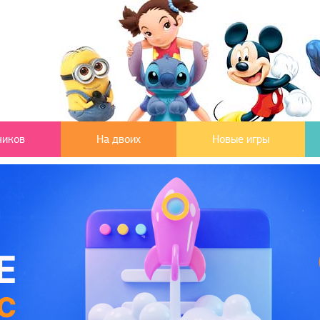
чиков
На двоих
Новые игры