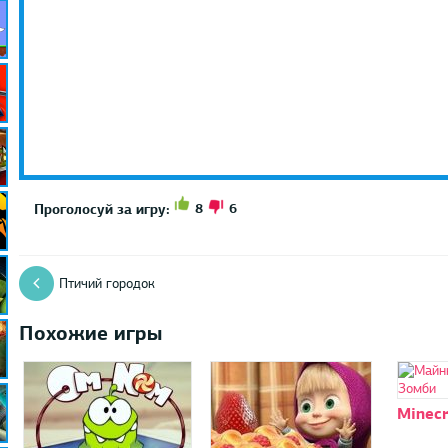
8
6
Проголосуй за игру:
Птичий городок
Похожие игры
Minecr