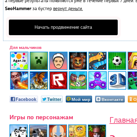
а первые результаты появляются уже в течение первых 7 дней. Е
SeoHammer
за бустер
вернут деньги.
Начать продвижение сайта
Для мальчиков
Facebook
Twitter
Мой мир
Вконтакте
О
Игры по персонажам
Главна