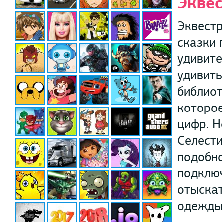
Эквес
Эквестр
сказки 
удивите
удивить
библиот
которо
цифр. Н
Селести
подобно
подключ
отыскат
одежды 