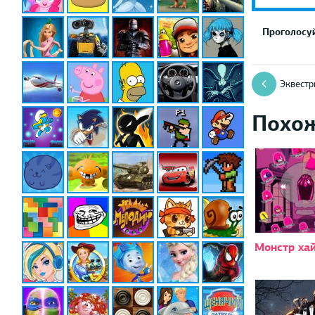
Проголосуй
Эквестр
Похо
Монстр ха