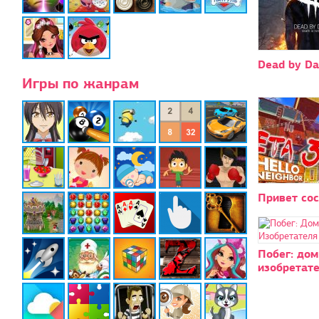
Dead by Da
Игры по жанрам
Привет сос
Побег: дом
изобретат