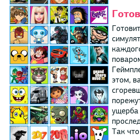
Готов
Готовит
симуля
каждого
поваром
Геймпле
этом, в
сгоревш
порежут
ущерба 
прослед
Так что