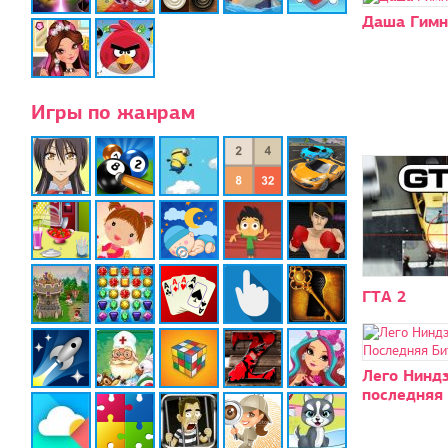
Даша Гимн
Игры по жанрам
ГТА 2
Лего Ниндз
последняя