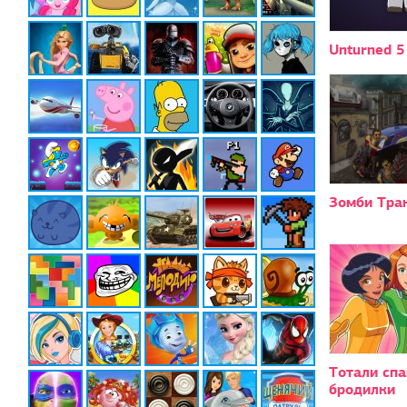
Unturned 5
Зомби Тра
Тотали спа
бродилки