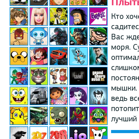
Плыт
Кто хоч
садитес
Вас жде
моря. С
оптимал
слишком
постоян
мышки.
ведь вс
потопит
лучший 