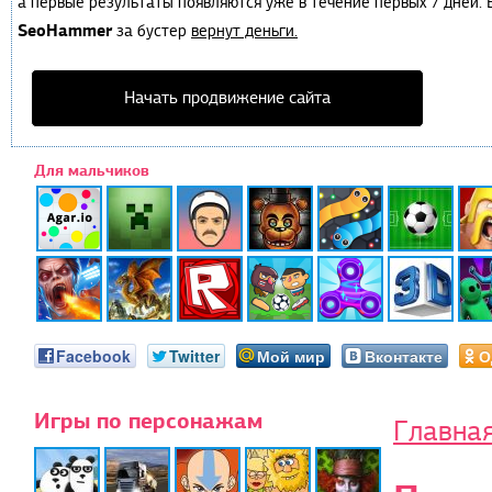
а первые результаты появляются уже в течение первых 7 дней. Е
SeoHammer
за бустер
вернут деньги.
Начать продвижение сайта
Для мальчиков
Facebook
Twitter
Мой мир
Вконтакте
О
Игры по персонажам
Главна