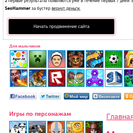
а первые результаты появляются уже в течение первых 7 дней. Е
SeoHammer
за бустер
вернут деньги.
Начать продвижение сайта
Для мальчиков
Facebook
Twitter
Мой мир
Вконтакте
О
Игры по персонажам
Главна