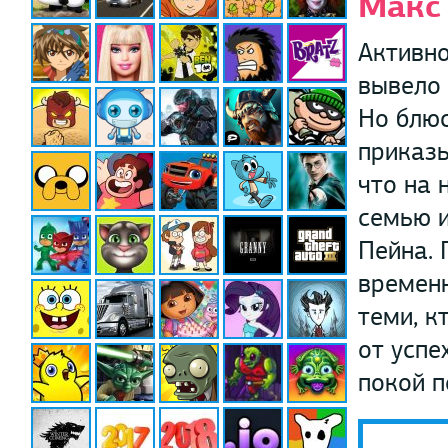
Макс
Активно
вывело 
Но блюс
приказы
что на 
семью и
Пейна.
временн
теми, к
от успе
покой п