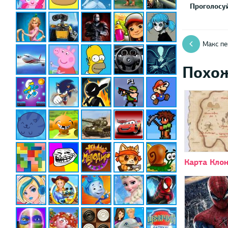
Проголосуй
Макс пе
Похо
Карта Кло