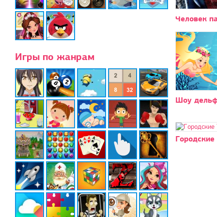
Человек па
Игры по жанрам
Шоу дельф
Городские