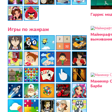
Гаррис мо
Игры по жанрам
Майнкраф
выживани
Маникюр С
Барби