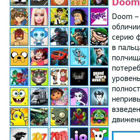
Doom
Doom – 
обличии
серию ф
в пальц
полчища
потереб
уровень
полност
непривы
взведен
движен