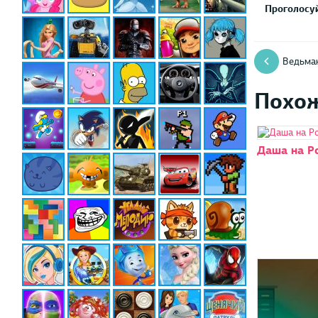
Проголосуй
Ведьма
Похо
Даша на Р