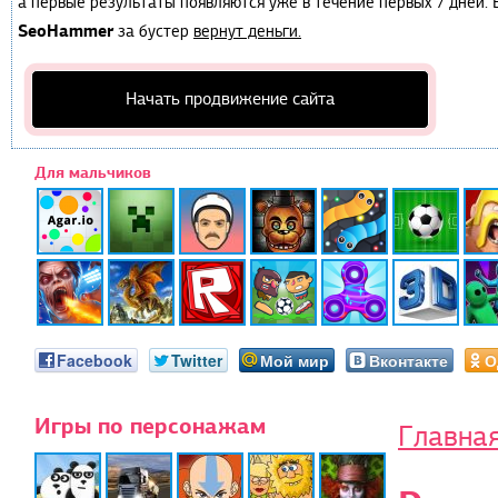
а первые результаты появляются уже в течение первых 7 дней. Е
SeoHammer
за бустер
вернут деньги.
Начать продвижение сайта
Для мальчиков
Facebook
Twitter
Мой мир
Вконтакте
О
Игры по персонажам
Главна