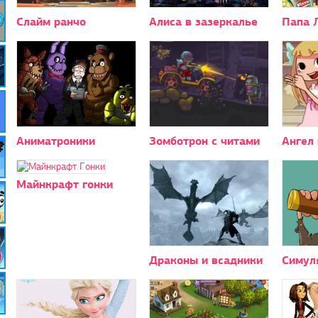
Слайм ранчо
Алиса в зазеркалье
Папа 
Аниматроники
Зомботрон с читами
Ангел
Майнкрафт гонки
Драконы и всадники
Симул