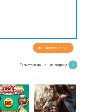
На весь экран
Геометрии даш 2.1 на андроид