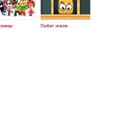
скины
Побег желе