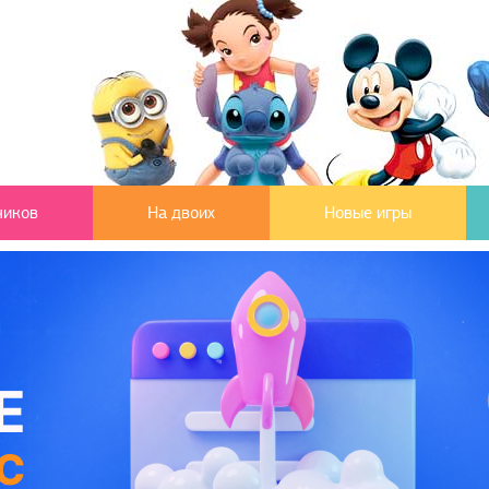
чиков
На двоих
Новые игры