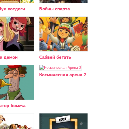
Луи хотдоги
Войны спарта
 и демон
Сабвей бегать
Космическая арена 2
ятор бомжа