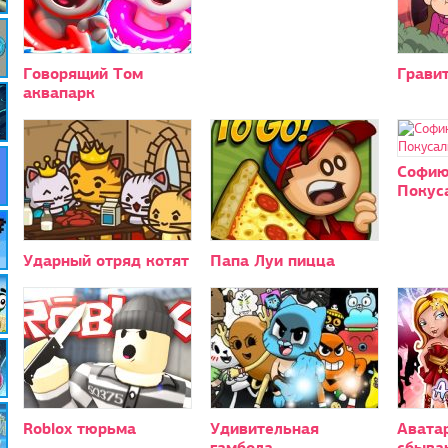
Говорящий Том
Гравит
аквапарк
Софию
Покус
Ударный отряд котят
Папа Луи пицца
Roblox тюрьма
Удивительная
Авата
гамбола
сбыва