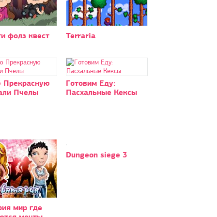
и фолз квест
Terraria
 Прекрасную
Готовим Еду:
али Пчелы
Пасхальные Кексы
Dungeon siege 3
рия мир где
ются мечты