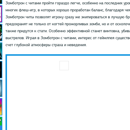
Зомботрон с читами пройти гораздо легче, особенно на последних уро
многих флеш-игр, в которых хорошо проработан баланс, благодаря че
Зомботрон читы позволят игроку сразу же экипироваться в лучшую б
предохранят не только от когтей прожорливых зомби, но и от осколо
также придутся к стати. Особенно эффективной станет винтовка, уби
выстрелов. Играя в Зомботрон с читами, интерес от геймлпея существ
счет глубокой атмосферы страха и неведения.