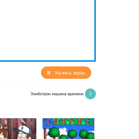
На весь экран
Зомботрон машина времени