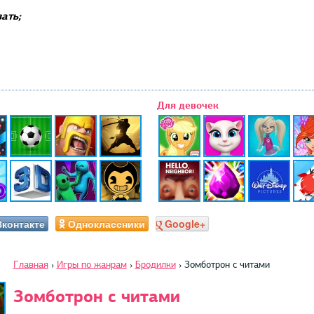
ать;
Для девочек
Вконтакте
Одноклассники
Google+
Главная
›
Игры по жанрам
›
Бродилки
›
Зомботрон с читами
Зомботрон с читами