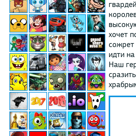
гвардей
королев
высоку
хочет п
сожрет 
идти на
Наш гер
сразить
храбрым