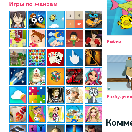
Игры по жанрам
Рыбки
Разбуди к
Комм