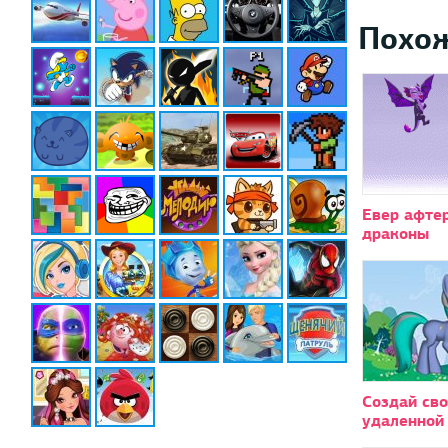
Похо
Евер афтер
драконы
Создай сво
удаленной