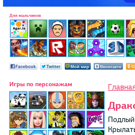
Для мальчиков
Facebook
Twitter
Мой мир
Вконтакте
О
Игры по персонажам
Главна
Драк
Подлый 
Крылат