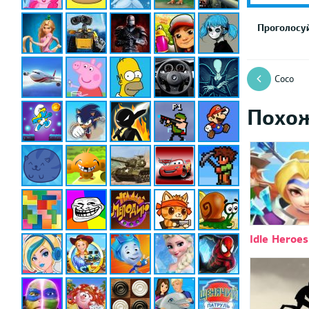
Проголосуй
Coco
Похо
Idle Heroes