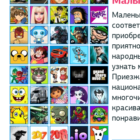
Малы
Маленьк
соответ
приобре
приятно
народны
узнать 
Приезжа
национ
многочи
красива
понрави