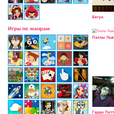
Бегун
Игры по жанрам
Пазлы Льв
Гарри Пот