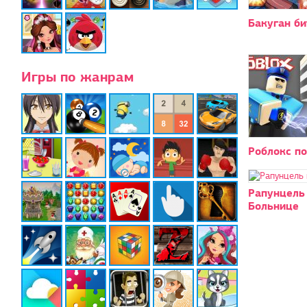
Бакуган б
Игры по жанрам
Роблокс по
Рапунцель
Больнице