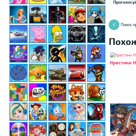
Проголосуй
Поиск п
Похо
Крестики 