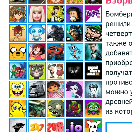
Взорв
Бомберы
решили 
четверт
также о
добавят
приобре
получат
против
можно у
древней
из кото