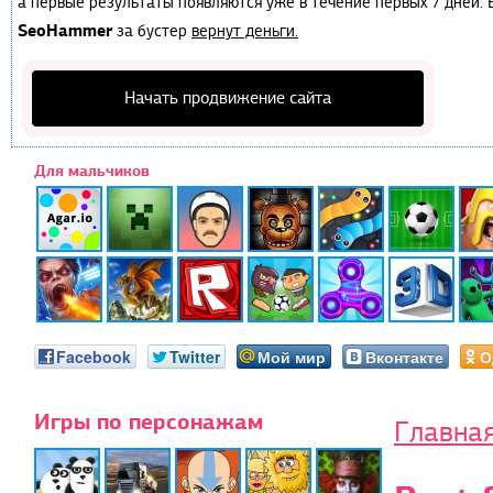
а первые результаты появляются уже в течение первых 7 дней. Е
SeoHammer
за бустер
вернут деньги.
Начать продвижение сайта
Для мальчиков
Facebook
Twitter
Мой мир
Вконтакте
О
Игры по персонажам
Главна