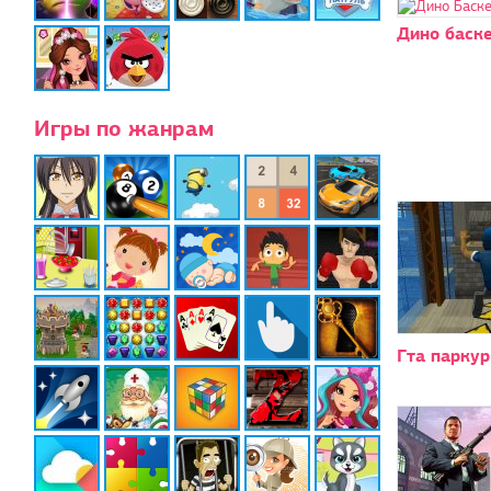
Дино баск
Игры по жанрам
Гта паркур