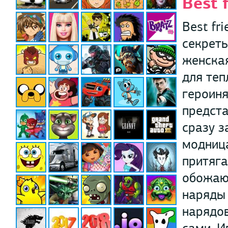
Best 
Best fr
секреты
женская
для те
героиня
предста
сразу з
модница
притяга
обожают
наряды 
нарядов