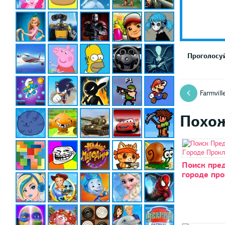
Проголосуй
Farmvill
Похо
Поиск пред
городе пр