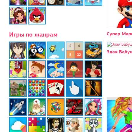
Игры по жанрам
Супер Мар
Злая Бабу