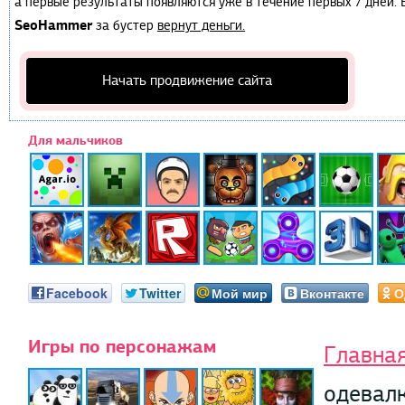
а первые результаты появляются уже в течение первых 7 дней. Е
SeoHammer
за бустер
вернут деньги.
Начать продвижение сайта
Для мальчиков
Facebook
Twitter
Мой мир
Вконтакте
О
Игры по персонажам
Главна
одевал