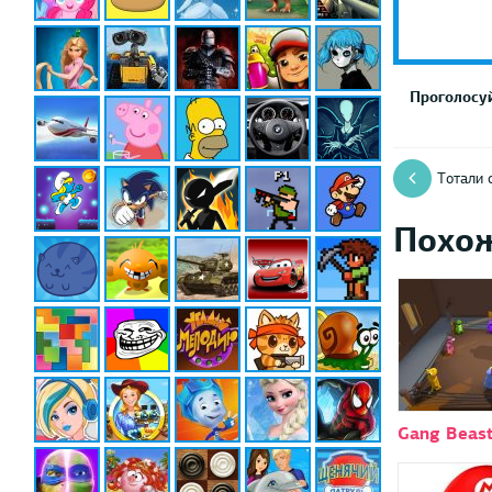
Проголосуй
Тотали 
Похо
Gang Beast