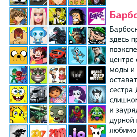
Барб
Барбоск
здесь 
поэксп
центре 
моды и 
остават
сестра 
слишком
и зауря
дурной 
любимой