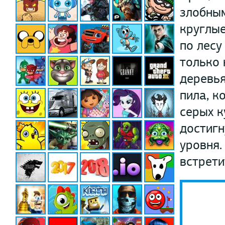
злобным
круглые
по лесу
только 
деревья
пила, к
серых к
достигн
уровня.
встрети