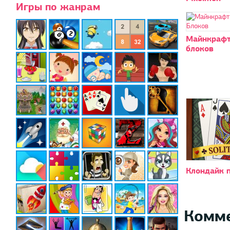
Игры по жанрам
Майнкрафт
блоков
Клондайк 
Комм