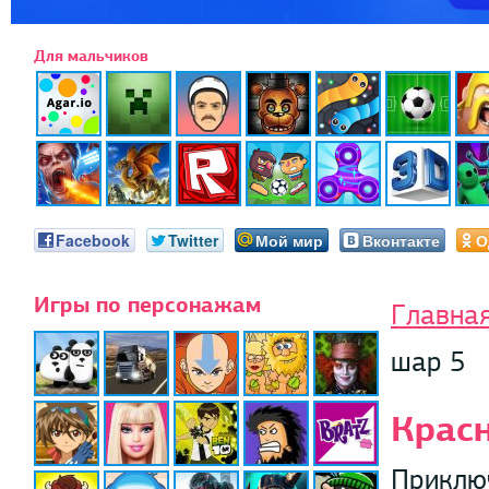
Для мальчиков
Facebook
Twitter
Мой мир
Вконтакте
О
Игры по персонажам
Главна
шар 5
Крас
Приключ