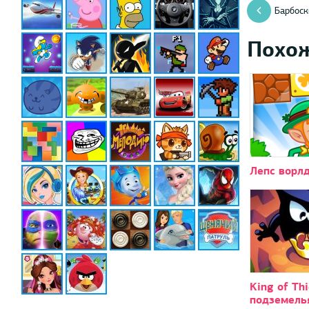
Барбоск
Похо
Лепс ворл
King of Th
подземель