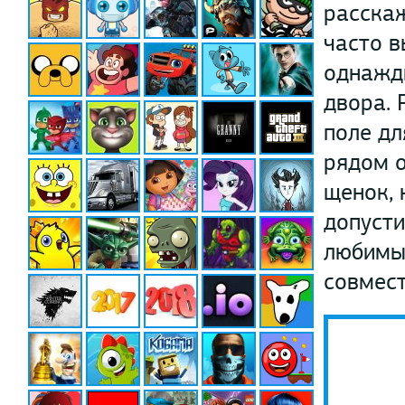
расскаж
часто в
однажды
двора. 
поле дл
рядом 
щенок, 
допусти
любимым
совмест