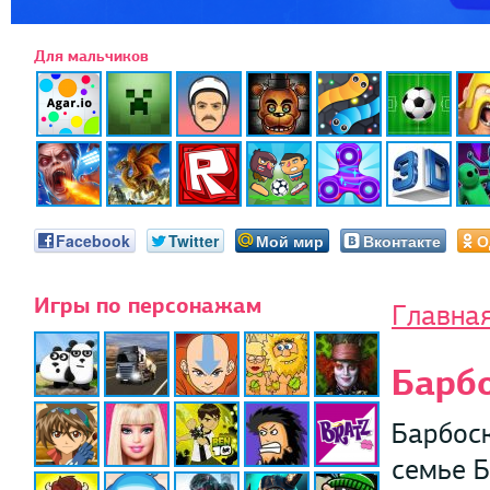
Для мальчиков
Facebook
Twitter
Мой мир
Вконтакте
О
Игры по персонажам
Главна
Барб
Барбоск
семье Б