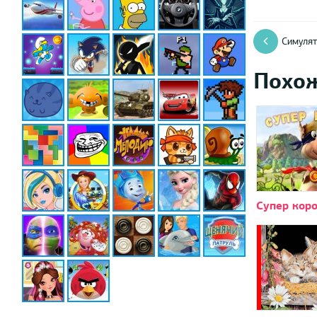
Симулят
Похо
Супер кор