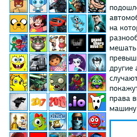
подошл
автомоб
на кото
разнооб
мешать 
превыш
другие 
случают
покажут
права в
машину 