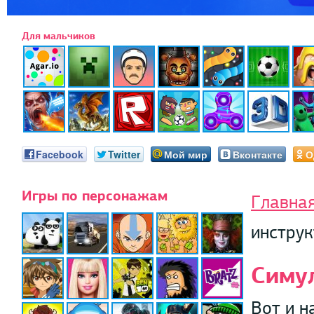
Для мальчиков
Facebook
Twitter
Мой мир
Вконтакте
О
Игры по персонажам
Главна
инстру
Симу
Вот и н