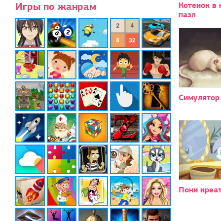
Игры по жанрам
Котенок в 
пазл
Симулятор
Пони креат