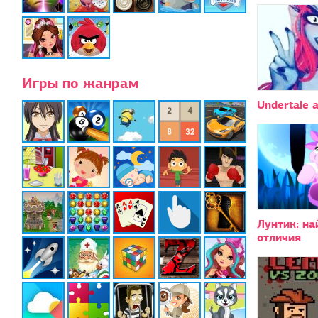
Игры по жанрам
Undertale a
Лунтик: на
отличия