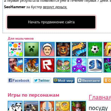
а первые результаты появляются уже в течение первых 7 дней. Е
SeoHammer
за бустер
вернут деньги.
Начать продвижение сайта
Для мальчиков
Facebook
Twitter
Мой мир
Вконтакте
О
Игры по персонажам
Главна
посуду