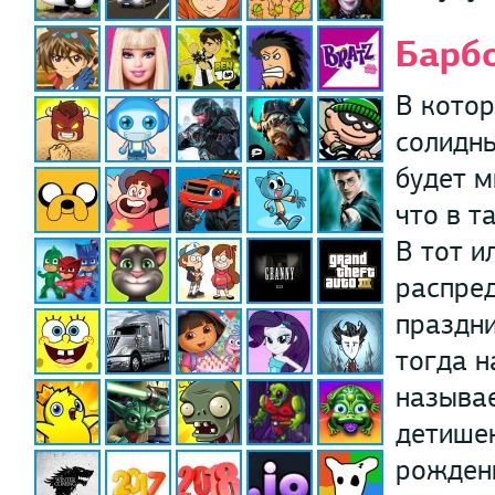
Барб
В котор
солидны
будет м
что в т
В тот и
распред
праздни
тогда н
называе
детишек
рождени