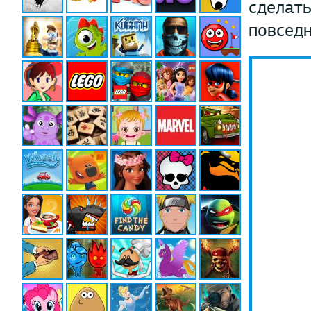
сделать
повсед