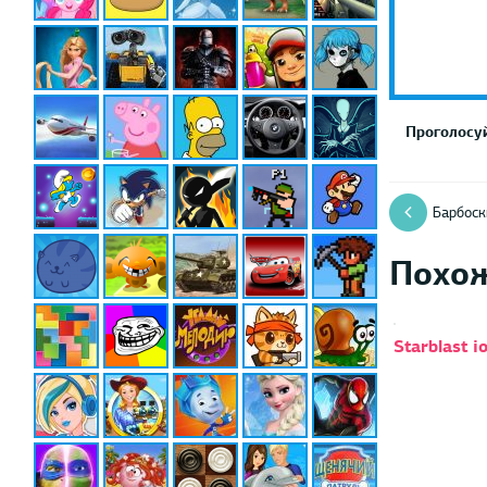
Проголосуй
Барбоск
Похо
Starblast i